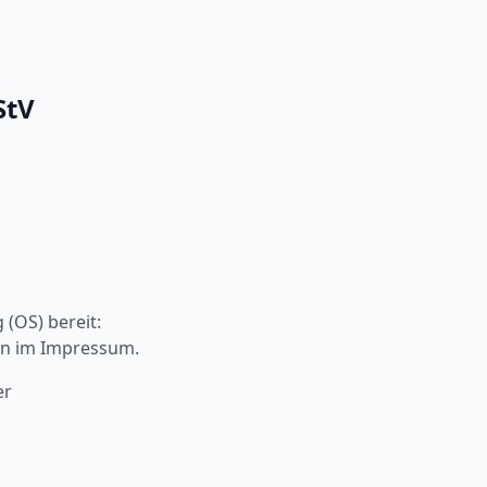
StV
 (OS) bereit:
ben im Impressum.
er