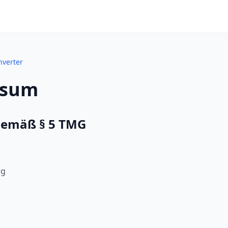
nverter
ssum
emäß § 5 TMG
rg