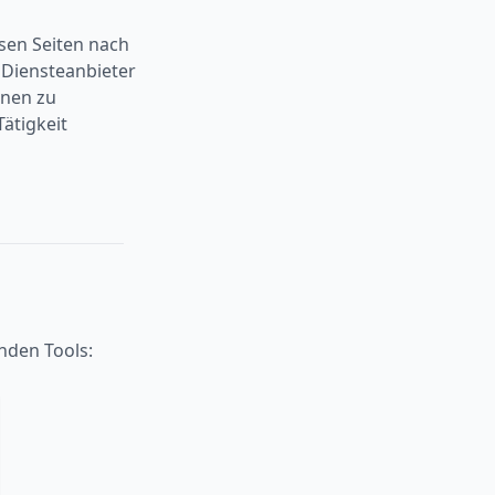
esen Seiten nach
 Diensteanbieter
onen zu
ätigkeit
nden Tools: